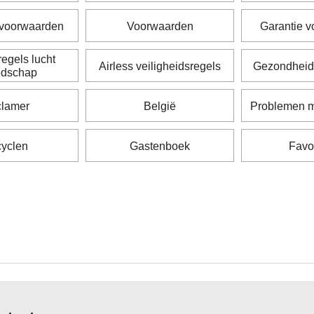
voorwaarden
Voorwaarden
Garantie 
egels lucht
Airless veiligheidsregels
Gezondheid
edschap
clamer
België
Problemen m
yclen
Gastenboek
Favo