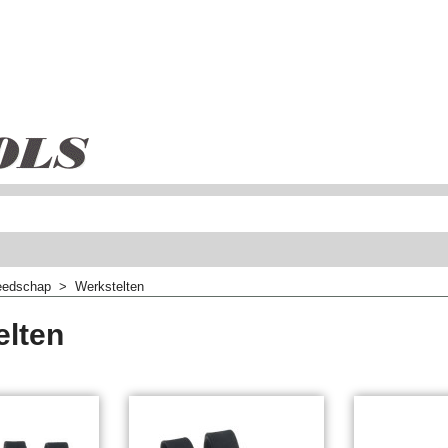
eedschap
>
Werkstelten
elten