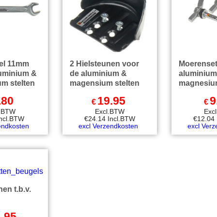
tel 11mm
2 Hielsteunen voor
Moerenset
luminium &
de aluminium &
aluminium
m stelten
magensium stelten
magnesium
.80
19.95
9
€
€
l.BTW
Excl.BTW
Exc
Incl.BTW
€
24.14
Incl.BTW
€
12.04
endkosten
excl Verzendkosten
excl Ver
en t.b.v.
.95