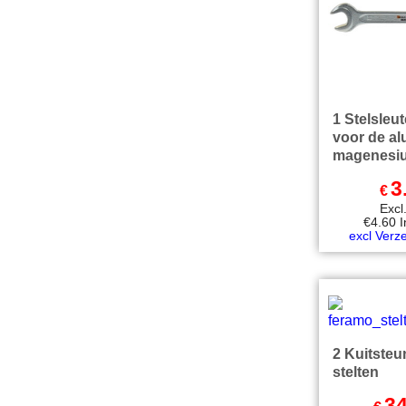
1 Stelsleu
voor de a
magenesiu
3
€
Exc
€
4.60
excl Verz
2 Kuitsteun
stelten
34