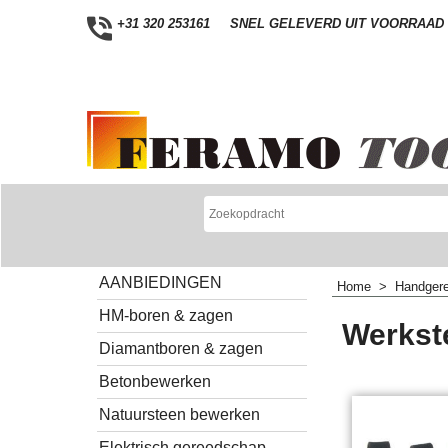
+31 320 253161
SNEL GELEVERD UIT VOORRAAD
AANBIEDINGEN
Home
>
Handger
HM-boren & zagen
Werkst
Diamantboren & zagen
Betonbewerken
Natuursteen bewerken
Elektrisch gereedschap