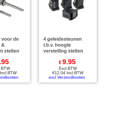
 voor de
4 geleidesteunen
 &
t.b.v. hoogte
 stelten
verstelling stelten
.95
9.95
€
l.BTW
Excl.BTW
Incl.BTW
€
12.04
Incl.BTW
zendkosten
excl Verzendkosten