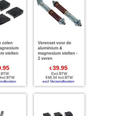
e zolen
Verenset voor de
magnesium
aluminium &
m stelten
magnesium stelten -
2 veren
9.95
39.95
€
l.BTW
Excl.BTW
Incl.BTW
€
48.34
Incl.BTW
zendkosten
excl Verzendkosten