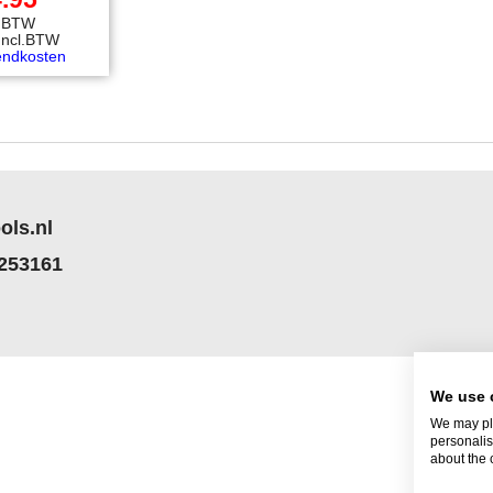
l.BTW
Incl.BTW
endkosten
ols.nl
 253161
We use 
We may pla
personalis
about the 