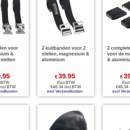
den voor
2 kuitbanden voor 2
2 complet
sium &
stelten, magnesium &
voor de 
stelten
aluminium
& aluminiu
.95
39.95
3
€
€
l.BTW
Excl.BTW
Exc
Incl.BTW
€
48.34
Incl.BTW
€
48.34
endkosten
excl Verzendkosten
excl Ver