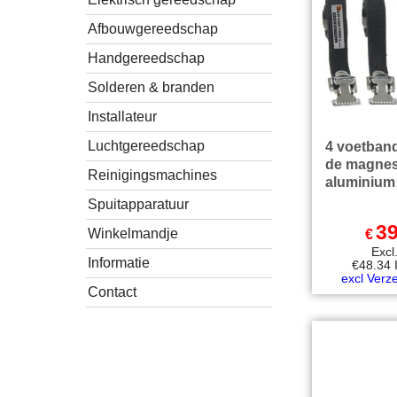
Afbouwgereedschap
Handgereedschap
Solderen & branden
Installateur
Luchtgereedschap
4 voetban
de magne
Reinigingsmachines
aluminium 
Spuitapparatuur
39
Winkelmandje
€
Exc
Informatie
€
48.34
excl Verz
Contact