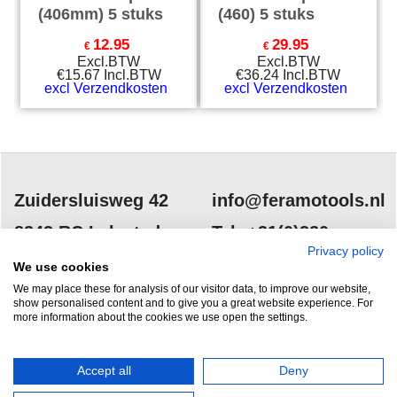
(406mm) 5 stuks
(460) 5 stuks
12.95
29.95
€
€
Excl.BTW
Excl.BTW
€
15.67
Incl.BTW
€
36.24
Incl.BTW
excl Verzendkosten
excl Verzendkosten
Zuidersluisweg 42
info@feramotools.nl
8243 RC Lelystad
Tel: +31(0)320
Privacy policy
253161
Nederland
We use cookies
We may place these for analysis of our visitor data, to improve our website,
show personalised content and to give you a great website experience. For
more information about the cookies we use open the settings.
Accept all
Deny