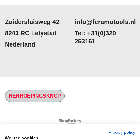
Zuidersluisweg 42
info@feramotools.nl
8243 RC Lelystad
Tel: +31(0)320
253161
Nederland
HERROEPINGSKNOP
Webwinkel gemaakt met
ShopFactory webwinkel
software.
Privacy policy
We use cookies