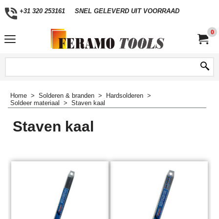
+31 320 253161
SNEL GELEVERD UIT VOORRAAD
0
Home
>
Solderen & branden
>
Hardsolderen
>
Soldeer materiaal
>
Staven kaal
Staven kaal