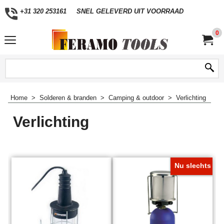
+31 320 253161
SNEL GELEVERD UIT VOORRAAD
0
Home
>
Solderen & branden
>
Camping & outdoor
>
Verlichting
Verlichting
Nu slechts