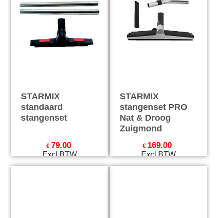
STARMIX
STARMIX
standaard
stangenset PRO
stangenset
Nat & Droog
Zuigmond
79.00
169.00
€
€
Excl.BTW
Excl.BTW
€
95.59
Incl.BTW
€
204.49
Incl.BTW
excl Verzendkosten
excl Verzendkosten
Starmix Festool
Starmix