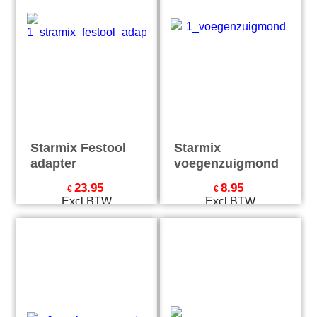
adapter
voegenzuigmond
23.95
8.95
€
€
Excl.BTW
Excl.BTW
€
28.98
Incl.BTW
€
10.83
Incl.BTW
excl Verzendkosten
excl Verzendkosten
Starmix verloop
Starmix gummi
gummi
verloop recht
trapsgewijs
19.95
19.95
€
€
Excl.BTW
Excl.BTW
€
24.14
Incl.BTW
€
24.14
Incl.BTW
excl Verzendkosten
excl Verzendkosten