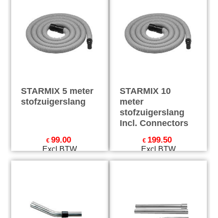
STARMIX 5 meter
STARMIX 10
stofzuigerslang
meter
stofzuigerslang
Incl. Connectors
99.00
199.50
€
€
Excl.BTW
Excl.BTW
€
119.79
Incl.BTW
€
241.40
Incl.BTW
excl Verzendkosten
excl Verzendkosten