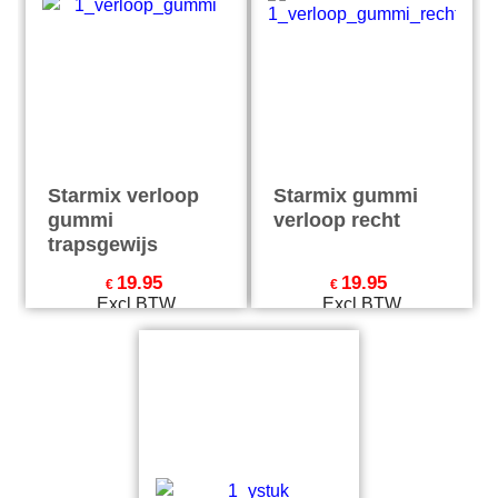
STARMIX Y- stuk
duoslang
59.00
€
Excl.BTW
€
71.39
Incl.BTW
excl Verzendkosten
Zuidersluisweg 42
info@feramotools.nl
8243 RC Lelystad
Tel: +31(0)320
253161
Nederland