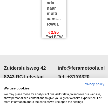
adapter
naar
multi
aansluiting
RW01
2.95
€
Excl.BTW
€
3.57
Incl.BTW
excl Verzendkosten
Zuidersluisweg 42
info@feramotools.nl
8243 RC Lelystad
Tel: +31(0)320
253161
Privacy policy
Nederland
We use cookies
We may place these for analysis of our visitor data, to improve our website,
show personalised content and to give you a great website experience. For
more information about the cookies we use open the settings.