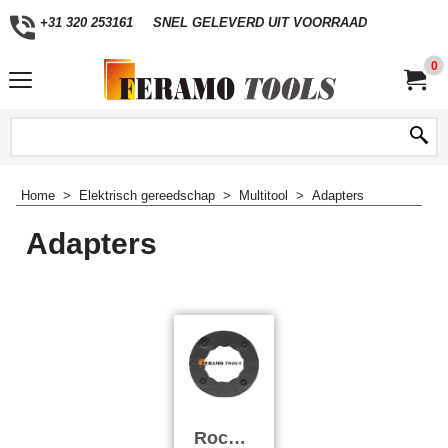
+31 320 253161
SNEL GELEVERD UIT VOORRAAD
0
Home
>
Elektrisch gereedschap
>
Multitool
>
Adapters
Adapters
Rockwel