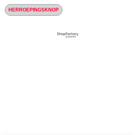
HERROEPINGSKNOP
Webwinkel gemaakt met
ShopFactory webwinkel
software.