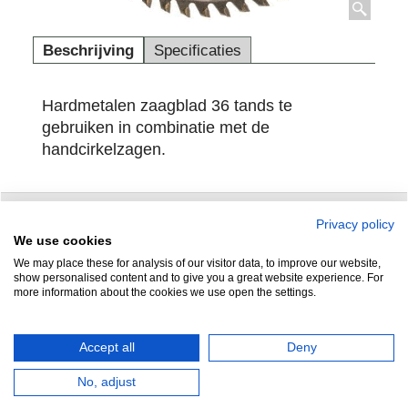
Beschrijving
Specificaties
Hardmetalen zaagblad 36 tands te
gebruiken in combinatie met de
handcirkelzagen.
Privacy policy
Zuidersluisweg 42
info@feramotools.nl
We use cookies
We may place these for analysis of our visitor data, to improve our website,
8243 RC Lelystad
Tel: +31(0)320
show personalised content and to give you a great website experience. For
more information about the cookies we use open the settings.
253161
Nederland
Accept all
Deny
No, adjust