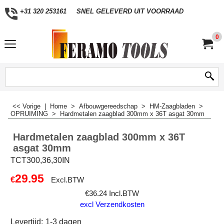
+31 320 253161
SNEL GELEVERD UIT VOORRAAD
0
<< Vorige
|
Home
>
Afbouwgereedschap
>
HM-Zaagbladen
>
OPRUIMING
>
Hardmetalen zaagblad 300mm x 36T asgat 30mm
Hardmetalen zaagblad 300mm x 36T
asgat 30mm
TCT300,36,30IN
29.95
€
Excl.BTW
€
36.24
Incl.BTW
excl Verzendkosten
Levertijd:
1-3 dagen