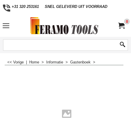
+31 320 253161
SNEL GELEVERD UIT VOORRAAD
0
<< Vorige
|
Home
>
Informatie
>
Gastenboek
>