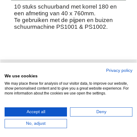
10 stuks schuurband met korrel 180 en
een afmeting van 40 x 760mm.
Te gebruiken met de pijpen en buizen
schuurmachine PS1001 & PS1002.
Privacy policy
Zuidersluisweg 42
info@feramotools.nl
We use cookies
We may place these for analysis of our visitor data, to improve our website,
8243 RC Lelystad
Tel: +31(0)320
show personalised content and to give you a great website experience. For
more information about the cookies we use open the settings.
253161
Nederland
Accept all
Deny
No, adjust