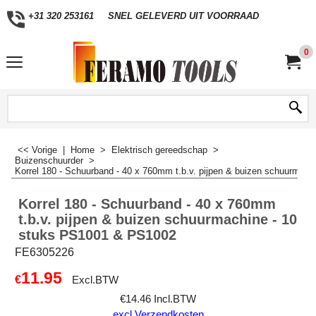
+31 320 253161
SNEL GELEVERD UIT VOORRAAD
0
<< Vorige
|
Home
>
Elektrisch gereedschap
>
Buizenschuurder
>
Korrel 180 - Schuurband - 40 x 760mm t.b.v. pijpen & buizen schuurmac
Korrel 180 - Schuurband - 40 x 760mm
t.b.v. pijpen & buizen schuurmachine - 10
stuks PS1001 & PS1002
FE6305226
11.95
€
Excl.BTW
€
14.46
Incl.BTW
excl Verzendkosten