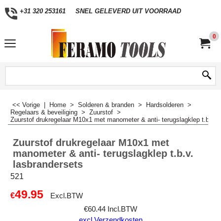
+31 320 253161
SNEL GELEVERD UIT VOORRAAD
0
<< Vorige
|
Home
>
Solderen & branden
>
Hardsolderen
>
Regelaars & beveiliging
>
Zuurstof
>
Zuurstof drukregelaar M10x1 met manometer & anti- terugslagklep t.b.v. 
Zuurstof drukregelaar M10x1 met
manometer & anti- terugslagklep t.b.v.
lasbrandersets
521
49.95
€
Excl.BTW
€
60.44
Incl.BTW
excl Verzendkosten