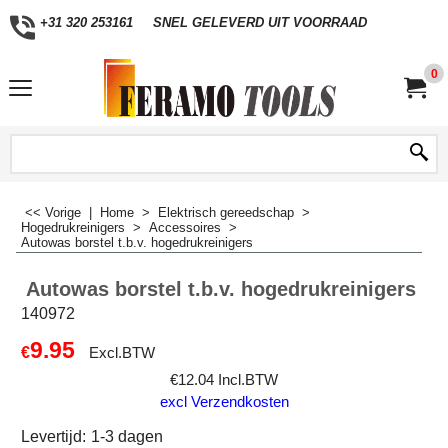
+31 320 253161
SNEL GELEVERD UIT VOORRAAD
0
<< Vorige
|
Home
>
Elektrisch gereedschap
>
Hogedrukreinigers
>
Accessoires
>
Autowas borstel t.b.v. hogedrukreinigers
Autowas borstel t.b.v. hogedrukreinigers
140972
9.95
€
Excl.BTW
€
12.04
Incl.BTW
excl Verzendkosten
Levertijd:
1-3 dagen