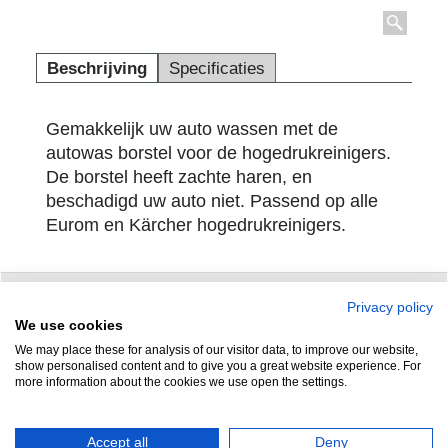
Beschrijving
Specificaties
Gemakkelijk uw auto wassen met de
autowas borstel voor de hogedrukreinigers.
De borstel heeft zachte haren, en
beschadigd uw auto niet. Passend op alle
Eurom en Kärcher hogedrukreinigers.
Privacy policy
Zuidersluisweg 42
info@feramotools.nl
We use cookies
We may place these for analysis of our visitor data, to improve our website,
8243 RC Lelystad
Tel: +31(0)320
show personalised content and to give you a great website experience. For
more information about the cookies we use open the settings.
253161
Nederland
Accept all
Deny